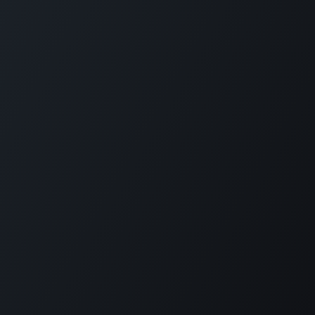
Surco - Perú
+
51 921 868 460
hola@codlan.com
Libro de Reclamaciones
Copyright © VM SOFTWARE & DATA SAC