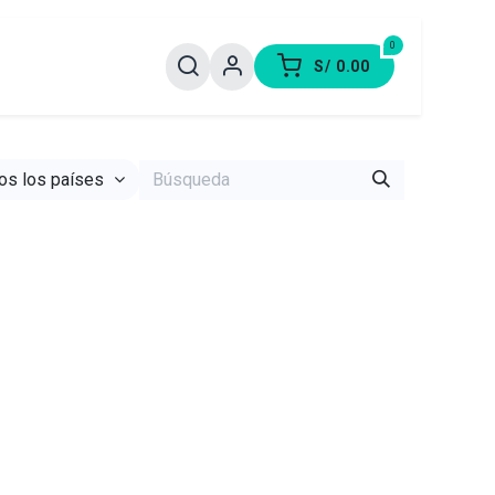
0
S/
0.00
os los países