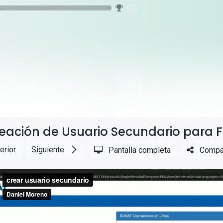
0
%
eación de Usuario Secundario para F
erior
Siguiente
Pantalla completa
Compar