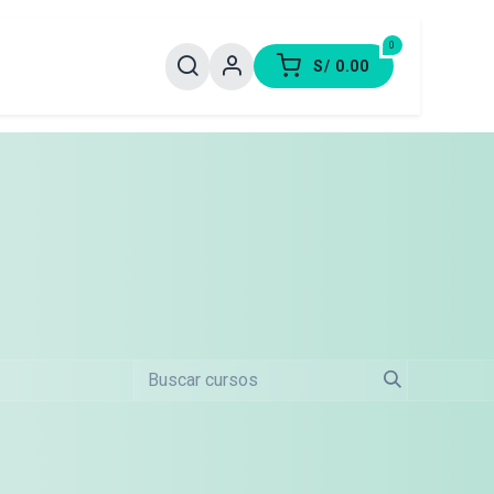
0
S/
0.00