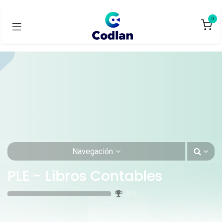
0
Navegación
PLE - Libros Contables
0
%