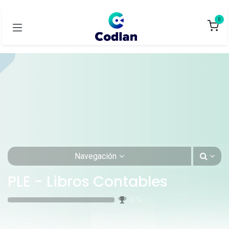
0
Navegación
PLE - Libros Contables
0
%