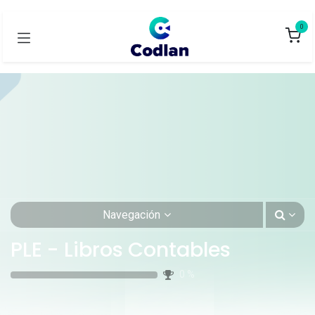
0
Navegación
PLE - Libros Contables
0
%